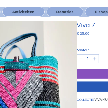
Activiteiten
Donaties
E-sho
Viva 7
Prijs
€ 25,00
Aantal
*
COLLECTIE
 VIVA M