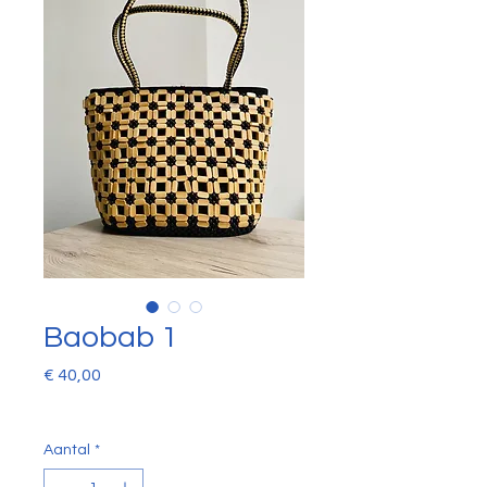
Baobab 1
Prijs
€ 40,00
Aantal
*